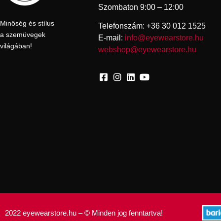
Szombaton 9:00 – 12:00
Minőség és stílus
Telefonszám: +36 30 012 1525
a szemüvegek
E-mail:
info@eyewearstore.hu
világában!
webshop@eyewearstore.hu
2022 eyewearstore.hu – © Minden jog fenntartva!