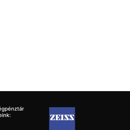
égpénztár
eink: