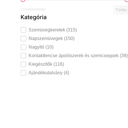
Ár szerint
Törlés
Kategória
Szemüvegkeretek
Szemüvegkeretek
(315)
Napszemüvegek kategória
Napszemüvegek
(150)
Nagyító kategória
Nagyító
(10)
Kontaktlencse ápolószerek és szemcseppe
Kontaktlencse ápolószerek és szemcseppek
(39)
Kiegészítők kategória
Kiegészítők
(116)
Ajándékutalvány kategória
Ajándékutalvány
(4)