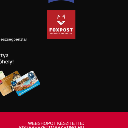
gészségpénztár
tya
óhely!
WEBSHOPOT KÉSZÍTETTE:
KISZERVEZETTMARKETING.HU