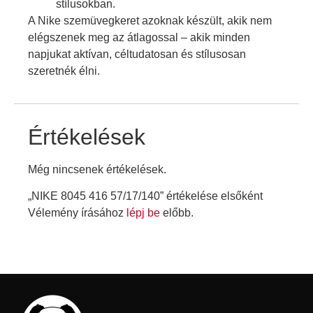
stílusokban.
A Nike szemüvegkeret azoknak készült, akik nem
elégszenek meg az átlagossal – akik minden
napjukat aktívan, céltudatosan és stílusosan
szeretnék élni.
Értékelések
Még nincsenek értékelések.
„NIKE 8045 416 57/17/140” értékelése elsőként
Vélemény írásához
lépj be
előbb.