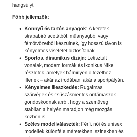
hangsúlyt.
Főbb jellemzők:
Könnyű és tartós anyagok:
A keretek
strapabíró acetátból, műanyagból vagy
fémötvözetből készülnek, így hosszú távon is
kényelmes viseletet biztosítanak.
Sportos, dinamikus dizájn:
Letisztult
vonalak, modern formák és ikonikus Nike
részletek, amelyek bármilyen öltözethez
illenek – akár az irodában, akár a sportpályán.
Kényelmes illeszkedés:
Rugalmas
szárvégek és csúszásmentes orrtámaszok
gondoskodnak arról, hogy a szemüveg
stabilan a helyén maradjon még mozgás
közben is.
Széles modellválaszték:
Férfi, női és unisex
modellek különféle méretekben, színekben és