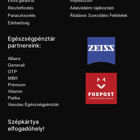
Extra garancia
Impresszum
Részletfizetés
Adatvédelmi tájékoztató
Panaszkezelés
Általános Szerződési Feltételek
Elérhetőség
Egészségpénztár
partnereink:
Allianz
Generali
OTP
MBH
Prémium
Vitamin
Patika
Vasutas Egészségpénztár
Szépkártya
elfogadóhely!