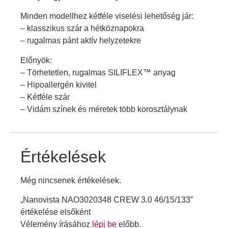
Minden modellhez kétféle viselési lehetőség jár:
– klasszikus szár a hétköznapokra
– rugalmas pánt aktív helyzetekre
Előnyök:
– Törhetetlen, rugalmas SILIFLEX™ anyag
– Hipoallergén kivitel
– Kétféle szár
– Vidám színek és méretek több korosztálynak
Értékelések
Még nincsenek értékelések.
„Nanovista NAO3020348 CREW 3.0 46/15/133”
értékelése elsőként
Vélemény írásához
lépj be
előbb.