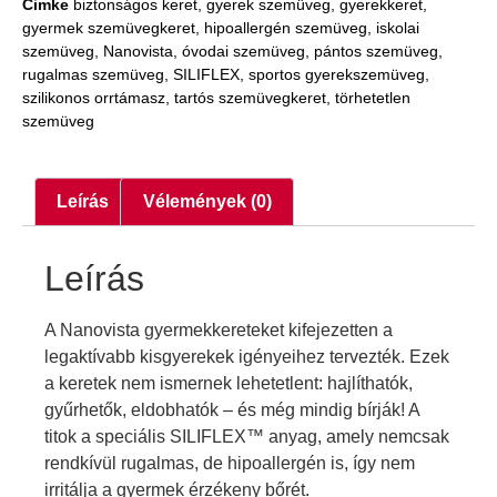
Cimke
biztonságos keret
,
gyerek szemüveg
,
gyerekkeret
,
gyermek szemüvegkeret
,
hipoallergén szemüveg
,
iskolai
szemüveg
,
Nanovista
,
óvodai szemüveg
,
pántos szemüveg
,
rugalmas szemüveg
,
SILIFLEX
,
sportos gyerekszemüveg
,
szilikonos orrtámasz
,
tartós szemüvegkeret
,
törhetetlen
szemüveg
Leírás
Vélemények (0)
Leírás
A Nanovista gyermekkereteket kifejezetten a
legaktívabb kisgyerekek igényeihez tervezték. Ezek
a keretek nem ismernek lehetetlent: hajlíthatók,
gyűrhetők, eldobhatók – és még mindig bírják! A
titok a speciális SILIFLEX™ anyag, amely nemcsak
rendkívül rugalmas, de hipoallergén is, így nem
irritálja a gyermek érzékeny bőrét.