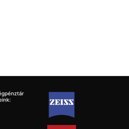
égpénztár
eink: