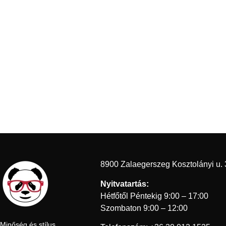
8900 Zalaegerszeg Kosztolányi u. 
Nyitvatartás:
Hétfőtől Péntekig 9:00 – 17:00
Szombaton 9:00 – 12:00
Minőség és stílus