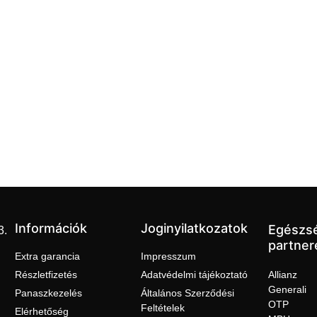
Információk
Joginyilatkozatok
Egészs
3.
partner
Extra garancia
Impresszum
Részletfizetés
Adatvédelmi tájékoztató
Allianz
Generali
Panaszkezelés
Általános Szerződési
OTP
Feltételek
Elérhetőség