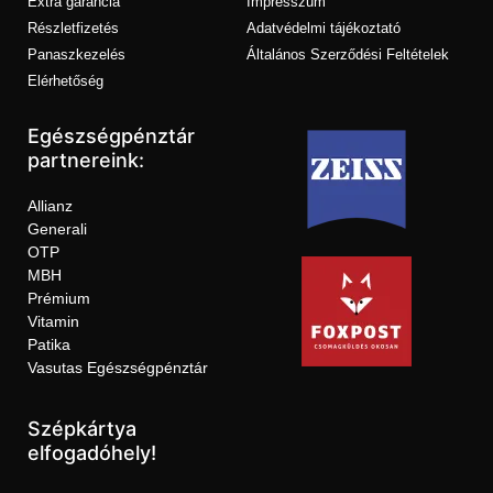
Extra garancia
Impresszum
Részletfizetés
Adatvédelmi tájékoztató
Panaszkezelés
Általános Szerződési Feltételek
Elérhetőség
Egészségpénztár
partnereink:
Allianz
Generali
OTP
MBH
Prémium
Vitamin
Patika
Vasutas Egészségpénztár
Szépkártya
elfogadóhely!