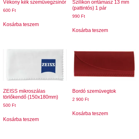
Vékony kék szemüvegzsinór
Szilikon orrtámasz 13 mm
(pattintós) 1 pár
600
Ft
990
Ft
Kosárba teszem
Kosárba teszem
ZEISS mikroszálas
Bordó szemüvegtok
törlőkendő (150x180mm)
2 900
Ft
500
Ft
Kosárba teszem
Kosárba teszem