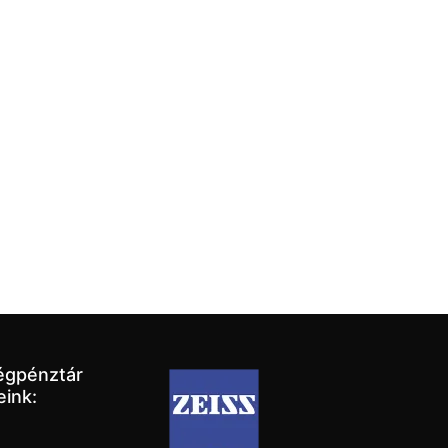
égpénztár
eink: