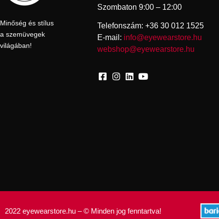
Szombaton 9:00 – 12:00
Minőség és stílus
Telefonszám: +36 30 012 1525
a szemüvegek
E-mail:
info@eyewearstore.hu
világában!
webshop@eyewearstore.hu
2022 eyewearstore.hu – © Minden jog fenntartva!