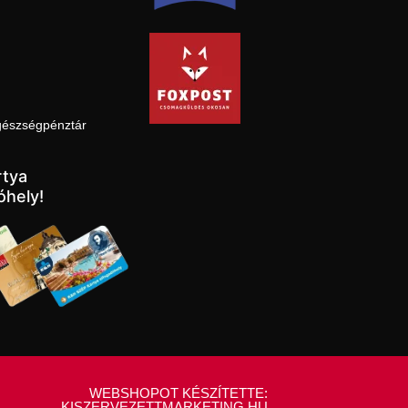
gészségpénztár
tya
óhely!
WEBSHOPOT KÉSZÍTETTE:
KISZERVEZETTMARKETING.HU