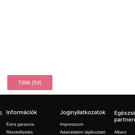
Több (53)
Információk
Joginyilatkozatok
Egészs
3.
partner
Extra garancia
Impresszum
Részletfizetés
Adatvédelmi tájékoztató
Allianz