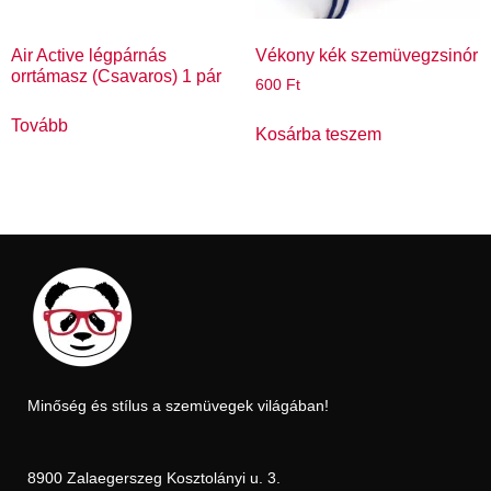
Air Active légpárnás
Vékony kék szemüvegzsinór
orrtámasz (Csavaros) 1 pár
600
Ft
Tovább
Kosárba teszem
Minőség és stílus a szemüvegek világában!
8900 Zalaegerszeg Kosztolányi u. 3.