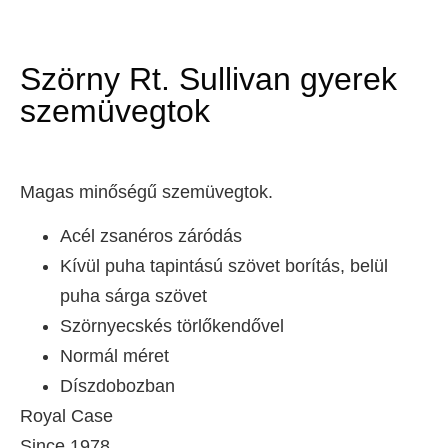
Szörny Rt. Sullivan gyerek
szemüvegtok
Magas minőségű szemüvegtok.
Acél zsanéros záródás
Kívül puha tapintású szövet borítás, belül
puha sárga szövet
Szörnyecskés törlőkendővel
Normál méret
Díszdobozban
Royal Case
Since 1978