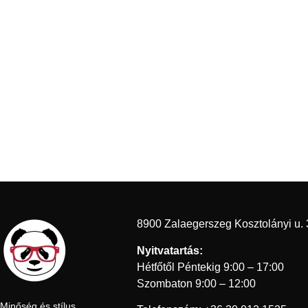
8900 Zalaegerszeg Kosztolányi u. 
Nyitvatartás:
Hétfőtől Péntekig 9:00 – 17:00
Szombaton 9:00 – 12:00
Minőség és stílus