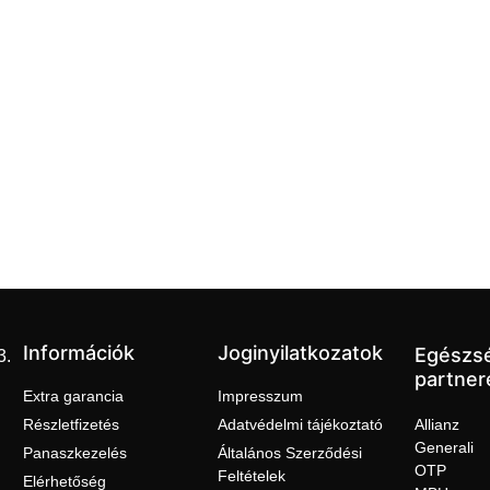
Információk
Joginyilatkozatok
Egészs
3.
partner
Extra garancia
Impresszum
Részletfizetés
Adatvédelmi tájékoztató
Allianz
Generali
Panaszkezelés
Általános Szerződési
OTP
Feltételek
Elérhetőség