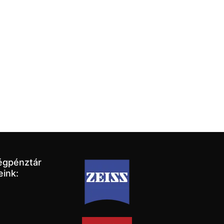
égpénztár
eink: