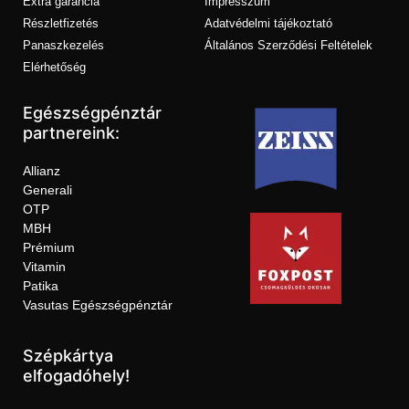
Extra garancia
Impresszum
Részletfizetés
Adatvédelmi tájékoztató
Panaszkezelés
Általános Szerződési Feltételek
Elérhetőség
Egészségpénztár
partnereink:
Allianz
Generali
OTP
MBH
Prémium
Vitamin
Patika
Vasutas Egészségpénztár
Szépkártya
elfogadóhely!