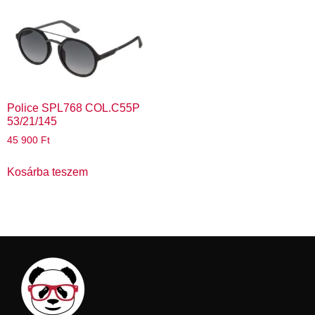
Police SPL768 COL.C55P
53/21/145
45 900
Ft
Kosárba teszem