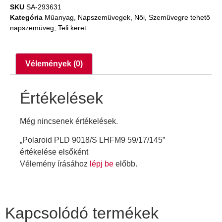
SKU
SA-293631
Kategória
Műanyag
,
Napszemüvegek
,
Női
,
Szemüvegre tehető
napszemüveg
,
Teli keret
Vélemények (0)
Értékelések
Még nincsenek értékelések.
„Polaroid PLD 9018/S LHFM9 59/17/145”
értékelése elsőként
Vélemény írásához
lépj be
előbb.
Kapcsolódó termékek