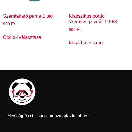
Szemtakaró párna 1 pár
Klasszikus bordó
szemüvegzsinór 11063
990
Ft
600
Ft
Opciók választása
Kosárba teszem
Minőség és stílus a szemüvegek világában!