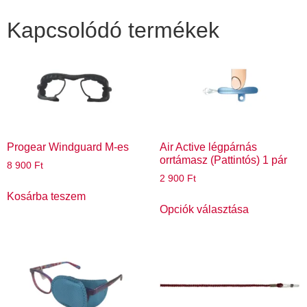
Kapcsolódó termékek
Progear Windguard M-es
Air Active légpárnás
orrtámasz (Pattintós) 1 pár
8 900
Ft
2 900
Ft
Kosárba teszem
Opciók választása