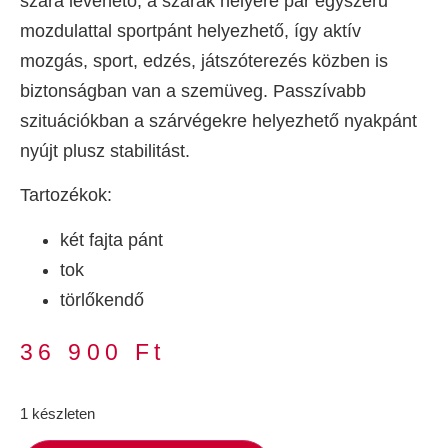
szára levehető, a szárak helyére pár egyszerű
mozdulattal sportpánt helyezhető, így aktív
mozgás, sport, edzés, játszóterezés közben is
biztonságban van a szemüveg. Passzívabb
szituációkban a szárvégekre helyezhető nyakpánt
nyújt plusz stabilitást.
Tartozékok:
két fajta pánt
tok
törlőkendő
36 900
Ft
1 készleten