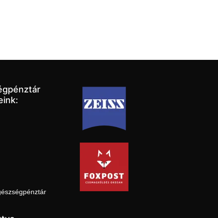
égpénztár
eink:
gészségpénztár