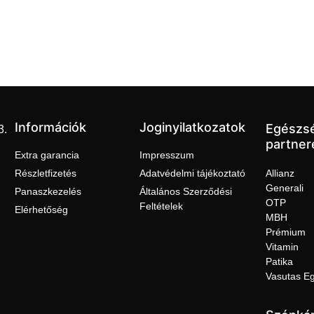
Információk
Joginyilatkozatok
Egészs
3.
partner
Extra garancia
Impresszum
Részletfizetés
Adatvédelmi tájékoztató
Allianz
Generali
Panaszkezelés
Általános Szerződési
OTP
Feltételek
Elérhetőség
MBH
Prémium
Vitamin
Patika
Vasutas E