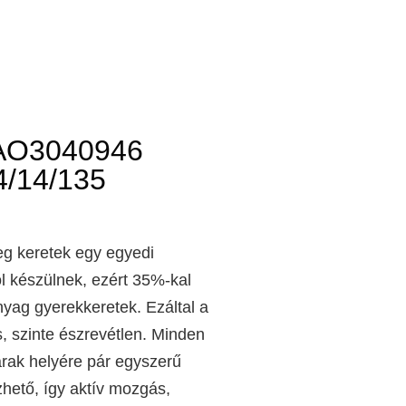
AO3040946
/14/135
g keretek egy egyedi
ból készülnek, ezért 35%-kal
ag gyerekkeretek. Ezáltal a
 szinte észrevétlen. Minden
árak helyére pár egyszerű
zhető, így aktív mozgás,