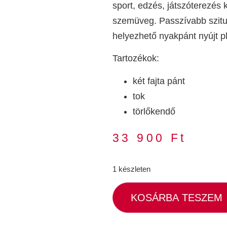
sport, edzés, játszóterezés
szemüveg. Passzívabb szitu
helyezhető nyakpánt nyújt plu
Tartozékok:
két fajta pánt
tok
törlőkendő
33 900
Ft
1 készleten
KOSÁRBA TESZEM