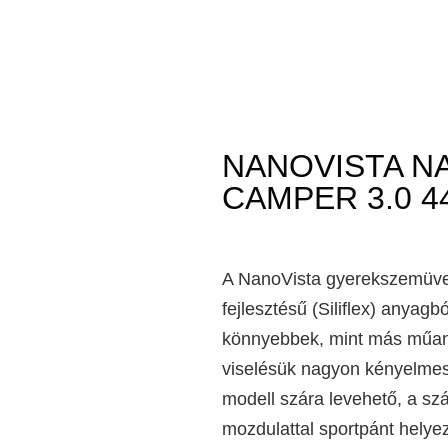
NANOVISTA N
CAMPER 3.0 44
A NanoVista gyerekszemüve
fejlesztésű (Siliflex) anyag
könnyebbek, mint más műany
viselésük nagyon kényelmes,
modell szára levehető, a sz
mozdulattal sportpánt helye