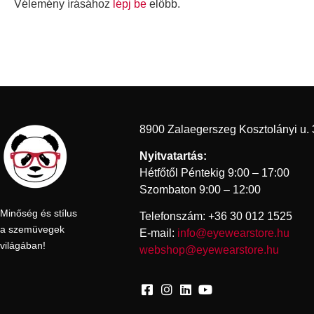
Vélemény írásához
lépj be
előbb.
8900 Zalaegerszeg Kosztolányi u. 
Nyitvatartás:
Hétfőtől Péntekig 9:00 – 17:00
Szombaton 9:00 – 12:00
Minőség és stílus
Telefonszám: +36 30 012 1525
a szemüvegek
E-mail:
info@eyewearstore.hu
világában!
webshop@eyewearstore.hu