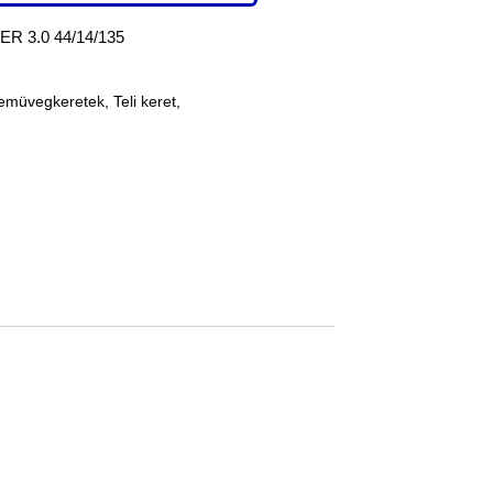
 3.0 44/14/135
emüvegkeretek
,
Teli keret
,