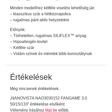
Minden modellhez kétféle viselési lehetőség jár:
– klasszikus szár a hétköznapokra
– rugalmas pánt aktív helyzetekre
Előnyök:
– Törhetetlen, rugalmas SILIFLEX™ anyag
– Hipoallergén kivitel
– Kétféle szár
– Vidám színek és méretek több korosztálynak
Értékelések
Még nincsenek értékelések.
„NANOVISTA NAO3030152 FANGAME 3.0
50/15/133” értékelése elsőként
Vélemény írásához
lépj be
előbb.