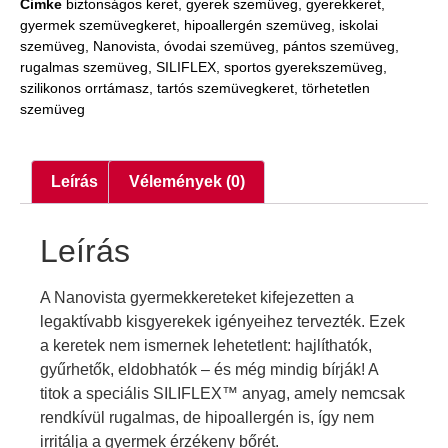
Cimke
biztonságos keret
,
gyerek szemüveg
,
gyerekkeret
,
gyermek szemüvegkeret
,
hipoallergén szemüveg
,
iskolai
szemüveg
,
Nanovista
,
óvodai szemüveg
,
pántos szemüveg
,
rugalmas szemüveg
,
SILIFLEX
,
sportos gyerekszemüveg
,
szilikonos orrtámasz
,
tartós szemüvegkeret
,
törhetetlen
szemüveg
Leírás
Vélemények (0)
Leírás
A Nanovista gyermekkereteket kifejezetten a
legaktívabb kisgyerekek igényeihez tervezték. Ezek
a keretek nem ismernek lehetetlent: hajlíthatók,
gyűrhetők, eldobhatók – és még mindig bírják! A
titok a speciális SILIFLEX™ anyag, amely nemcsak
rendkívül rugalmas, de hipoallergén is, így nem
irritálja a gyermek érzékeny bőrét.