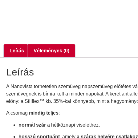
Leírás
Vélemények (0)
Leírás
A Nanovista törhetetlen szemüveg napszemüveg előtétes vált
szemüvegnek is bírnia kell a mindennapokat. A keret antiall
előny: a Siliflex™ kb. 35%-kal könnyebb, mint a hagyományos
A csomag
mindig teljes
:
normál szár
a hétköznapi viselethez,
hosszú sportpánt
, amely
a szárak helyére csatlakoz