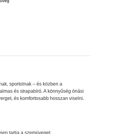
müveg
nak, sportolnak – és közben a
almas és strapabíró. A könnyűség óriási
yerget, és komfortosabb hosszan viselni.
fejen tartja a szemüveget,