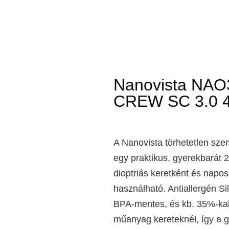
Nanovista NA
CREW SC 3.0 4
A Nanovista törhetetlen sz
egy praktikus, gyerekbarát 
dioptriás keretként és napos 
használható. Antiallergén Si
BPA-mentes, és kb. 35%-k
műanyag kereteknél, így a 