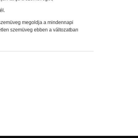
él.
len szemüveg megoldja a mindennapi
etetlen szemüveg ebben a változatban