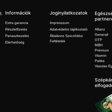
Információk
Joginyilatkozatok
Egészs
3.
partner
Extra garancia
Impresszum
Részletfizetés
Adatvédelmi tájékoztató
Allianz
Generali
Panaszkezelés
Általános Szerződési
OTP
Feltételek
Elérhetőség
MBH
Prémium
Vitamin
Patika
Vasutas E
Szépkár
elfogad