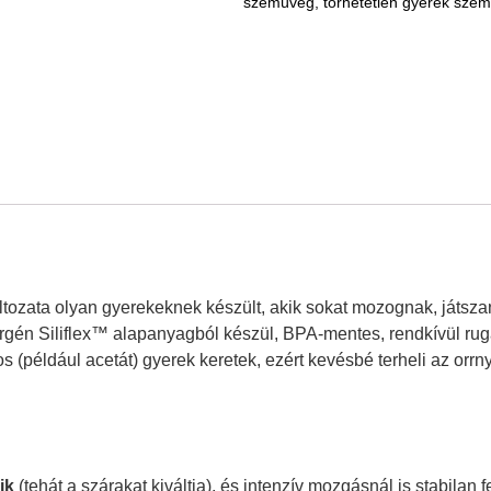
szemüveg
,
törhetetlen gyerek sze
ozata olyan gyerekeknek készült, akik sokat mozognak, játsza
ergén Siliflex™ alapanyagból készül, BPA-mentes, rendkívül rug
 (például acetát) gyerek keretek, ezért kevésbé terheli az orrn
ik
(tehát a szárakat kiváltja), és intenzív mozgásnál is stabilan 