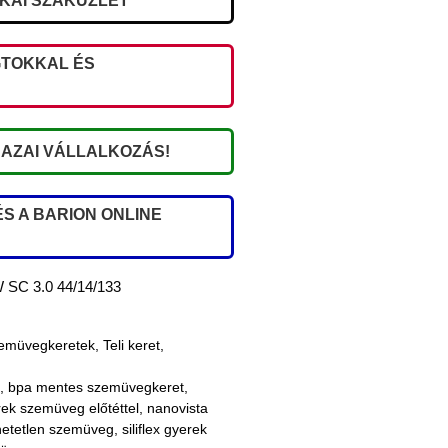
IKAI SZAKÜZLET
TOKKAL ÉS
AZAI VÁLLALKOZÁS!
S A BARION ONLINE
SC 3.0 44/14/133
emüvegkeretek
,
Teli keret
,
,
bpa mentes szemüvegkeret
,
ek szemüveg előtéttel
,
nanovista
hetetlen szemüveg
,
siliflex gyerek