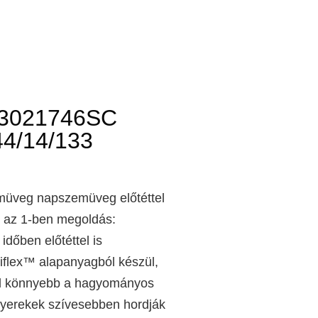
O3021746SC
4/14/133
emüveg napszemüveg előtéttel
2 az 1-ben megoldás:
időben előtéttel is
liflex™ alapanyagból készül,
al könnyebb a hagyományos
gyerekek szívesebben hordják