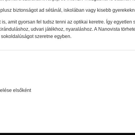
y plusz biztonságot ad sétánál, iskolában vagy kisebb gyerekekn
t
is, amit gyorsan fel tudsz tenni az optikai keretre. Így egyet
us kiránduláshoz, udvari játékhoz, nyaraláshoz. A Nanovista törh
s sokoldalúságot szeretne egyben.
lése elsőként