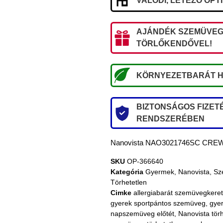
VALÓDI, LÉTEZŐ OPT
AJÁNDÉK SZEMÜVEG
TÖRLŐKENDŐVEL!
KÖRNYEZETBARÁT H
BIZTONSÁGOS FIZETÉ
RENDSZERÉBEN
Nanovista NAO3021746SC CREW 
SKU
OP-366640
Kategória
Gyermek
,
Nanovista
,
Sz
Törhetetlen
Cimke
allergiabarát szemüvegkeret
gyerek sportpántos szemüveg
,
gyer
napszemüveg előtét
,
Nanovista tör