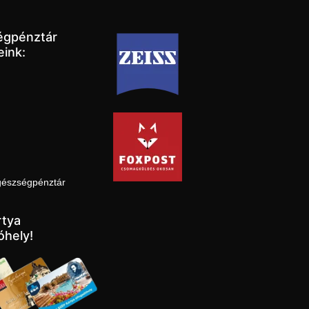
égpénztár
eink:
gészségpénztár
tya
óhely!