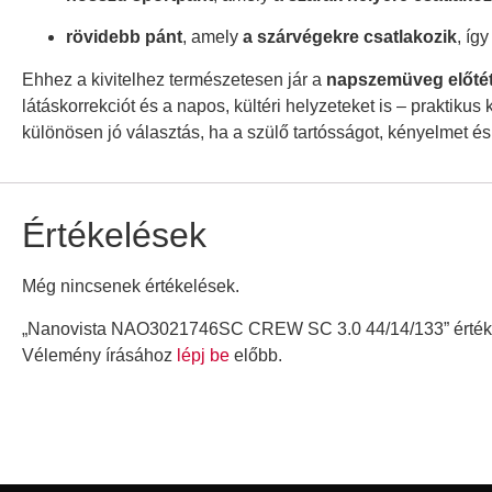
rövidebb pánt
, amely
a szárvégekre csatlakozik
, íg
Ehhez a kivitelhez természetesen jár a
napszemüveg előté
látáskorrekciót és a napos, kültéri helyzeteket is – praktik
különösen jó választás, ha a szülő tartósságot, kényelmet é
Értékelések
Még nincsenek értékelések.
„Nanovista NAO3021746SC CREW SC 3.0 44/14/133” értéke
Vélemény írásához
lépj be
előbb.