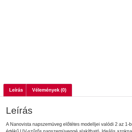
Leírás
Vélemények (0)
Leírás
A Nanovista napszemüveg előtétes modelljei valódi 2 az 1-be
értékű UV-szűrős napszemüveggé alakítható. Ideális azokn