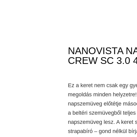
NANOVISTA N
CREW SC 3.0 4
Ez a keret nem csak egy gy
megoldás minden helyzetre
napszemüveg előtétje másodp
a beltéri szemüvegből telje
napszemüveg lesz. A keret 
strapabíró – gond nélkül bír