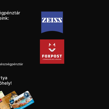
égpénztár
eink:
gészségpénztár
tya
óhely!