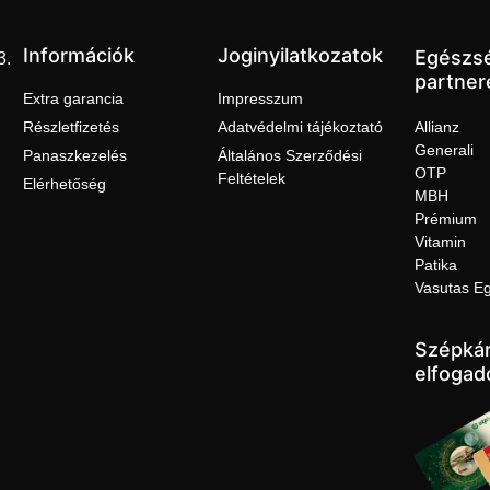
Információk
Joginyilatkozatok
Egészs
3.
partner
Extra garancia
Impresszum
Részletfizetés
Adatvédelmi tájékoztató
Allianz
Generali
Panaszkezelés
Általános Szerződési
OTP
Feltételek
Elérhetőség
MBH
Prémium
Vitamin
Patika
Vasutas E
Szépkár
elfogad