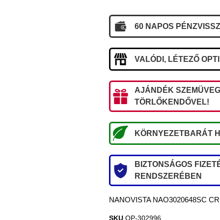
60 NAPOS PÉNZVISSZ
VALÓDI, LÉTEZŐ OPT
AJÁNDÉK SZEMÜVEG
TÖRLŐKENDŐVEL!
KÖRNYEZETBARÁT H
BIZTONSÁGOS FIZETÉ
RENDSZERÉBEN
NANOVISTA NAO3020648SC CREW
SKU
OP-302996