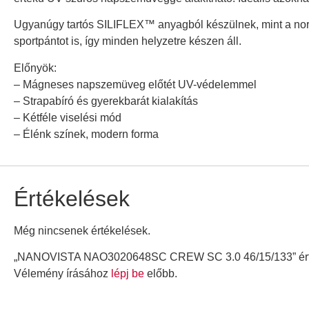
Ugyanúgy tartós SILIFLEX™ anyagból készülnek, mint a norm
sportpántot is, így minden helyzetre készen áll.
Előnyök:
– Mágneses napszemüveg előtét UV-védelemmel
– Strapabíró és gyerekbarát kialakítás
– Kétféle viselési mód
– Élénk színek, modern forma
Értékelések
Még nincsenek értékelések.
„NANOVISTA NAO3020648SC CREW SC 3.0 46/15/133” érté
Vélemény írásához
lépj be
előbb.