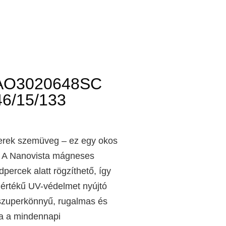
AO3020648SC
6/15/133
erek szemüveg – ez egy okos
! A Nanovista mágneses
ercek alatt rögzíthető, így
s értékű UV-védelmet nyújtó
szuperkönnyű, rugalmas és
ja a mindennapi