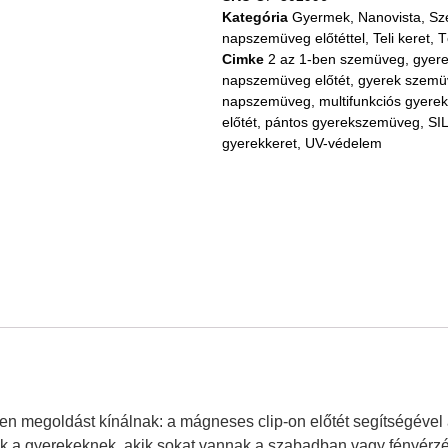
Kategória
Gyermek
,
Nanovista
,
Sz
napszemüveg előtéttel
,
Teli keret
,
T
Cimke
2 az 1-ben szemüveg
,
gyer
napszemüveg előtét
,
gyerek szemü
napszemüveg
,
multifunkciós gyerek
előtét
,
pántos gyerekszemüveg
,
SI
gyerekkeret
,
UV-védelem
n megoldást kínálnak: a mágneses clip-on előtét segítségével a
ak a gyerekeknek, akik sokat vannak a szabadban vagy fényérz