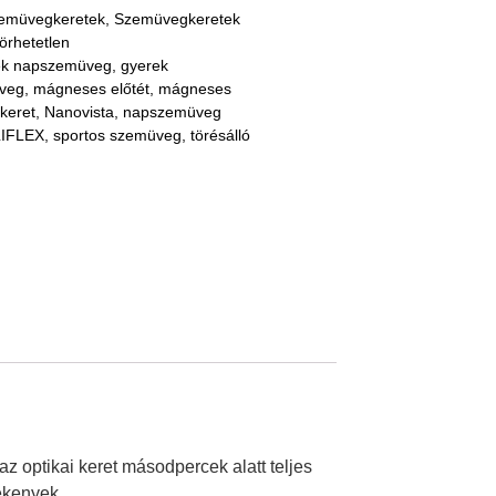
emüvegkeretek
,
Szemüvegkeretek
örhetetlen
ek napszemüveg
,
gyerek
veg
,
mágneses előtét
,
mágneses
keret
,
Nanovista
,
napszemüveg
LIFLEX
,
sportos szemüveg
,
törésálló
z optikai keret másodpercek alatt teljes
ékenyek.