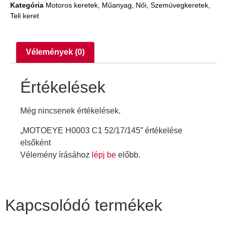
Kategória
Motoros keretek
,
Műanyag
,
Női
,
Szemüvegkeretek
,
Teli keret
Vélemények (0)
Értékelések
Még nincsenek értékelések.
„MOTOEYE H0003 C1 52/17/145” értékelése
elsőként
Vélemény írásához
lépj be
előbb.
Kapcsolódó termékek