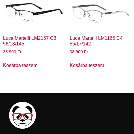
Luca Martelli LM2157 C3
Luca Martelli LM1165 C4
56/18/145
55/17/142
38 900
Ft
38 900
Ft
Kosárba teszem
Kosárba teszem