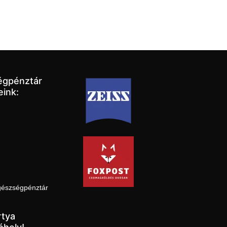
égpénztár
eink:
gészségpénztár
tya