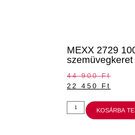
MEXX 2729 100
szemüvegkeret
44 900
Ft
22 450
Ft
KOSÁRBA T