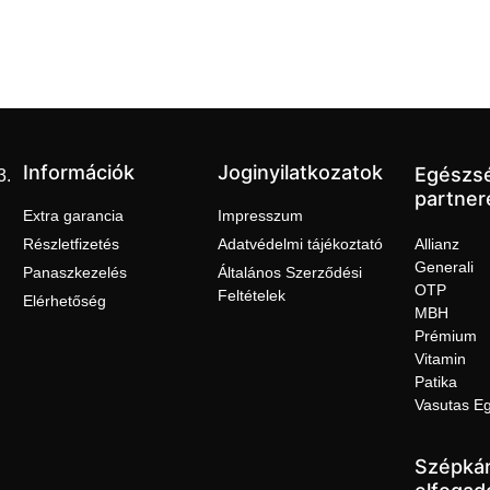
Információk
Joginyilatkozatok
Egészs
3.
partner
Extra garancia
Impresszum
Részletfizetés
Adatvédelmi tájékoztató
Allianz
Generali
Panaszkezelés
Általános Szerződési
OTP
Feltételek
Elérhetőség
MBH
Prémium
Vitamin
Patika
Vasutas E
Szépkár