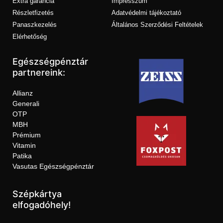
Extra garancia
Impresszum
Részletfizetés
Adatvédelmi tájékoztató
Panaszkezelés
Általános Szerződési Feltételek
Elérhetőség
Egészségpénztár
partnereink:
Allianz
Generali
OTP
MBH
Prémium
Vitamin
Patika
Vasutas Egészségpénztár
Szépkártya
elfogadóhely!