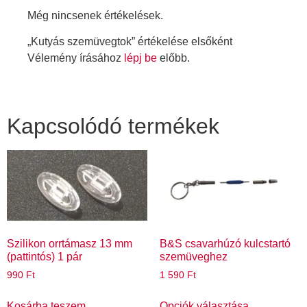
Még nincsenek értékelések.
„Kutyás szemüvegtok” értékelése elsőként
Vélemény írásához
lépj be
előbb.
Kapcsolódó termékek
Szilikon orrtámasz 13 mm
B&S csavarhúzó kulcstartó
(pattintós) 1 pár
szemüveghez
990
Ft
1 590
Ft
Kosárba teszem
Opciók választása