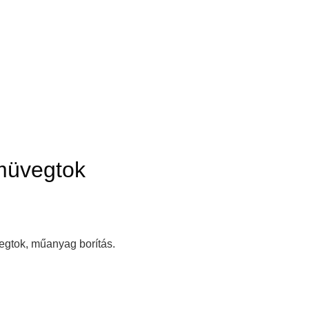
müvegtok
gtok, műanyag borítás.