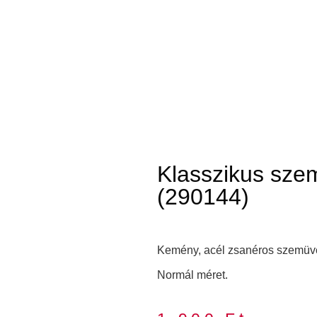
Klasszikus sze
(290144)
Kemény, acél zsanéros szemüve
Normál méret.