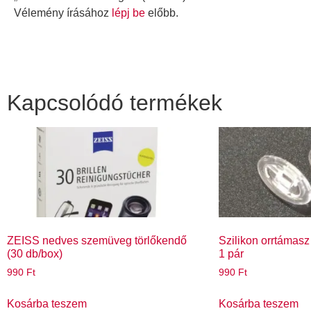
Vélemény írásához
lépj be
előbb.
Kapcsolódó termékek
ZEISS nedves szemüveg törlőkendő
Szilikon orrtámasz
(30 db/box)
1 pár
990
Ft
990
Ft
Kosárba teszem
Kosárba teszem