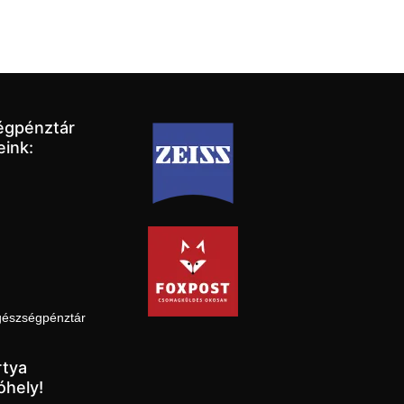
égpénztár
eink:
gészségpénztár
tya
óhely!