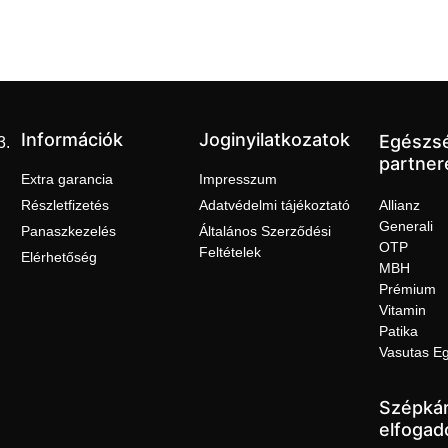
Információk
Joginyilatkozatok
Egészs
3.
partner
Extra garancia
Impresszum
Részletfizetés
Adatvédelmi tájékoztató
Allianz
Generali
Panaszkezelés
Általános Szerződési
OTP
Feltételek
Elérhetőség
MBH
Prémium
Vitamin
Patika
Vasutas E
Szépkár
elfogad