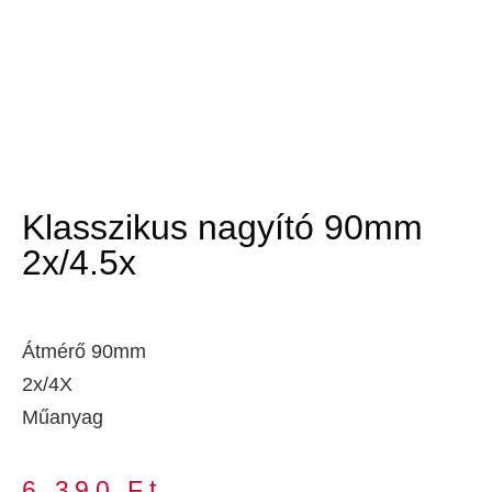
Klasszikus nagyító 90mm
2x/4.5x
Átmérő 90mm
2x/4X
Műanyag
6 390
Ft