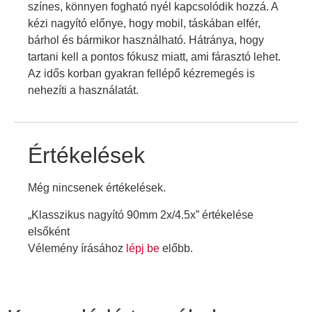
színes, könnyen fogható nyél kapcsolódik hozzá. A
kézi nagyító előnye, hogy mobil, táskában elfér,
bárhol és bármikor használható. Hátránya, hogy
tartani kell a pontos fókusz miatt, ami fárasztó lehet.
Az idős korban gyakran fellépő kézremegés is
nehezíti a használatát.
Értékelések
Még nincsenek értékelések.
„Klasszikus nagyító 90mm 2x/4.5x” értékelése
elsőként
Vélemény írásához
lépj be
előbb.