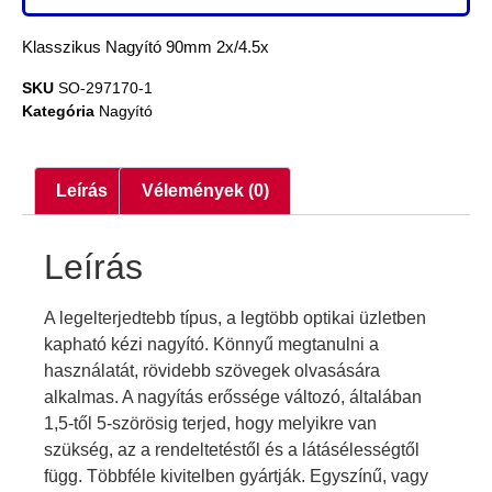
Klasszikus Nagyító 90mm 2x/4.5x
SKU
SO-297170-1
Kategória
Nagyító
Leírás
Vélemények (0)
Leírás
A legelterjedtebb típus, a legtöbb optikai üzletben
kapható kézi nagyító. Könnyű megtanulni a
használatát, rövidebb szövegek olvasására
alkalmas. A nagyítás erőssége változó, általában
1,5-től 5-szörösig terjed, hogy melyikre van
szükség, az a rendeltetéstől és a látásélességtől
függ. Többféle kivitelben gyártják. Egyszínű, vagy