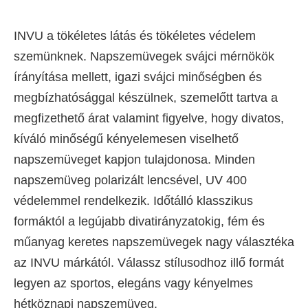
INVU a tökéletes látás és tökéletes védelem
szemünknek. Napszemüvegek svájci mérnökök
írányítása mellett, igazi svájci minőségben és
megbízhatósággal készülnek, szemelőtt tartva a
megfizethető árat valamint figyelve, hogy divatos,
kíváló minőségű kényelemesen viselhető
napszemüveget kapjon tulajdonosa. Minden
napszemüveg polarizált lencsével, UV 400
védelemmel rendelkezik. Időtálló klasszikus
formáktól a legújabb divatirányzatokig, fém és
műanyag keretes napszemüvegek nagy választéka
az INVU márkától. Válassz stílusodhoz illő formát
legyen az sportos, elegáns vagy kényelmes
hétköznapi napszemüveg.