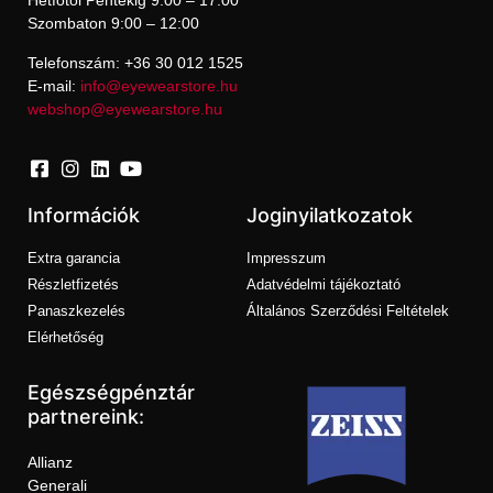
Hétfőtől Péntekig 9:00 – 17:00
Szombaton 9:00 – 12:00
Telefonszám: +36 30 012 1525
E-mail:
info@eyewearstore.hu
webshop@eyewearstore.hu
Információk
Joginyilatkozatok
Extra garancia
Impresszum
Részletfizetés
Adatvédelmi tájékoztató
Panaszkezelés
Általános Szerződési Feltételek
Elérhetőség
Egészségpénztár
partnereink:
Allianz
Generali