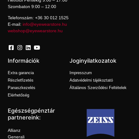
Hétfőtől Péntekig 9:00 – 17:00
Szombaton 9:00 – 12:00
Telefonszám: +36 30 012 1525
E-mail:
info@eyewearstore.hu
webshop@eyewearstore.hu
Információk
Joginyilatkozatok
Extra garancia
Impresszum
Részletfizetés
Adatvédelmi tájékoztató
Panaszkezelés
Általános Szerződési Feltételek
Elérhetőség
Egészségpénztár
partnereink:
Allianz
Generali