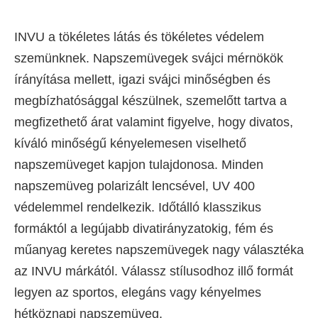
INVU a tökéletes látás és tökéletes védelem
szemünknek. Napszemüvegek svájci mérnökök
írányítása mellett, igazi svájci minőségben és
megbízhatósággal készülnek, szemelőtt tartva a
megfizethető árat valamint figyelve, hogy divatos,
kíváló minőségű kényelemesen viselhető
napszemüveget kapjon tulajdonosa. Minden
napszemüveg polarizált lencsével, UV 400
védelemmel rendelkezik. Időtálló klasszikus
formáktól a legújabb divatirányzatokig, fém és
műanyag keretes napszemüvegek nagy választéka
az INVU márkától. Válassz stílusodhoz illő formát
legyen az sportos, elegáns vagy kényelmes
hétköznapi napszemüveg.