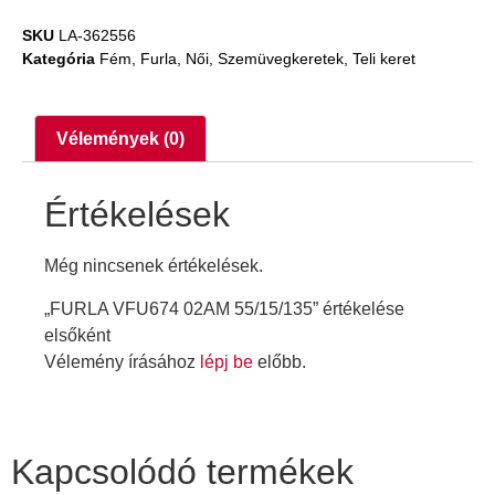
SKU
LA-362556
Kategória
Fém
,
Furla
,
Női
,
Szemüvegkeretek
,
Teli keret
Vélemények (0)
Értékelések
Még nincsenek értékelések.
„FURLA VFU674 02AM 55/15/135” értékelése
elsőként
Vélemény írásához
lépj be
előbb.
Kapcsolódó termékek