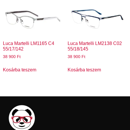
Luca Martelli LM1165 C4
Luca Martelli LM2138 C02
55/17/142
55/18/145
38 900
Ft
38 900
Ft
Kosárba teszem
Kosárba teszem