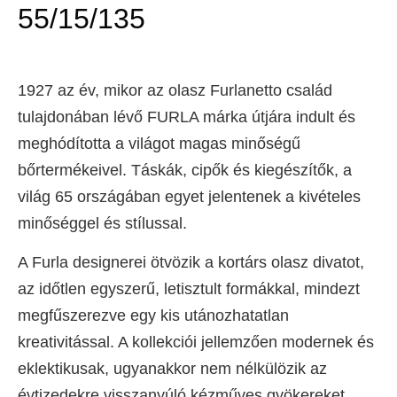
55/15/135
1927 az év, mikor az olasz Furlanetto család
tulajdonában lévő FURLA márka útjára indult és
meghódította a világot magas minőségű
bőrtermékeivel. Táskák, cipők és kiegészítők, a
világ 65 országában egyet jelentenek a kivételes
minőséggel és stílussal.
A Furla designerei ötvözik a kortárs olasz divatot,
az időtlen egyszerű, letisztult formákkal, mindezt
megfűszerezve egy kis utánozhatatlan
kreativitással. A kollekciói jellemzően modernek és
eklektikusak, ugyanakkor nem nélkülözik az
évtizedekre visszanyúló kézműves gyökereket