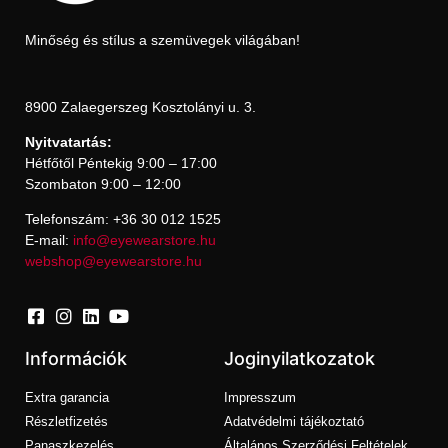
Minőség és stílus a szemüvegek világában!
8900 Zalaegerszeg Kosztolányi u. 3.
Nyitvatartás:
Hétfőtől Péntekig 9:00 – 17:00
Szombaton 9:00 – 12:00
Telefonszám: +36 30 012 1525
E-mail:
info@eyewearstore.hu
webshop@eyewearstore.hu
Információk
Joginyilatkozatok
Extra garancia
Impresszum
Részletfizetés
Adatvédelmi tájékoztató
Panaszkezelés
Általános Szerződési Feltételek