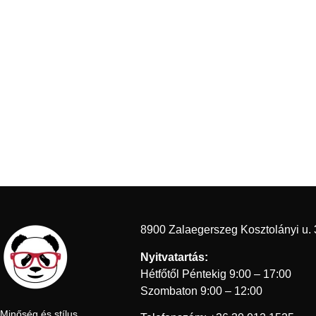
8900 Zalaegerszeg Kosztolányi u. 
Nyitvatartás:
Hétfőtől Péntekig 9:00 – 17:00
Szombaton 9:00 – 12:00
Minőség és stílus