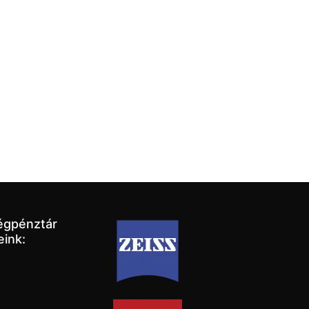
égpénztár
eink: