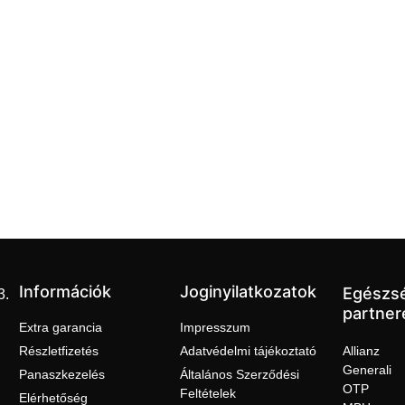
Információk
Joginyilatkozatok
Egészs
3.
partner
Extra garancia
Impresszum
Részletfizetés
Adatvédelmi tájékoztató
Allianz
Generali
Panaszkezelés
Általános Szerződési
OTP
Feltételek
Elérhetőség