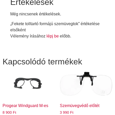
Értékelések
Még nincsenek értékelések.
„Fekete tolltartó formájú szemüvegtok” értékelése
elsőként
Vélemény írásához
lépj be
előbb.
Kapcsolódó termékek
Progear Windguard M-es
Szemüvegvédő előtét
8 900
Ft
3 990
Ft