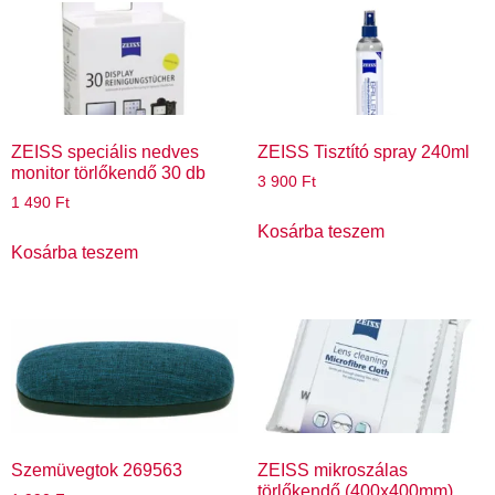
ZEISS speciális nedves
ZEISS Tisztító spray 240ml
monitor törlőkendő 30 db
3 900
Ft
1 490
Ft
Kosárba teszem
Kosárba teszem
Szemüvegtok 269563
ZEISS mikroszálas
törlőkendő (400x400mm)