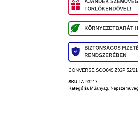
AJÁNDÉK SZEMÜVEG
TÖRLŐKENDŐVEL!
KÖRNYEZETBARÁT H
BIZTONSÁGOS FIZETÉ
RENDSZERÉBEN
CONVERSE SCO049 Z93P 52/21
SKU
LA-93217
Kategória
Műanyag
,
Napszemüve