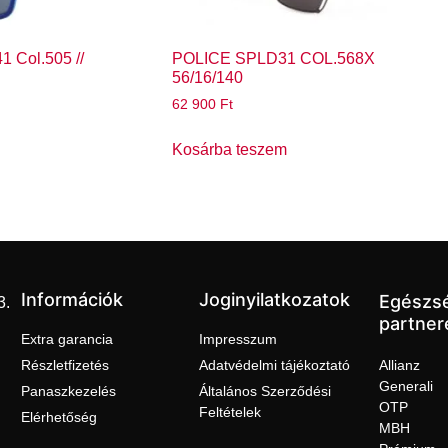
 Col.505 //
POLICE SPLD31 COL.568X
56/16/140
62 900
Ft
Kosárba teszem
Információk
Joginyilatkozatok
Egészs
3.
partner
Extra garancia
Impresszum
Részletfizetés
Adatvédelmi tájékoztató
Allianz
Generali
Panaszkezelés
Általános Szerződési
OTP
Feltételek
Elérhetőség
MBH