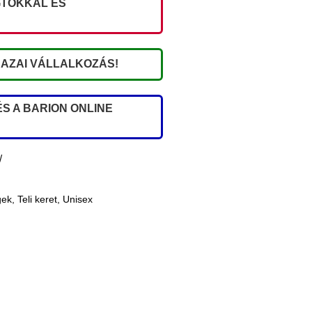
TOKKAL ÉS
AZAI VÁLLALKOZÁS!
S A BARION ONLINE
/
gek
,
Teli keret
,
Unisex