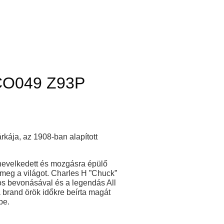
O049 Z93P
kája, az 1908-ban alapított
án nevelkedett és mozgásra épülő
a meg a világot. Charles H ”Chuck”
os bevonásával és a legendás All
 brand örök időkre beírta magát
be.