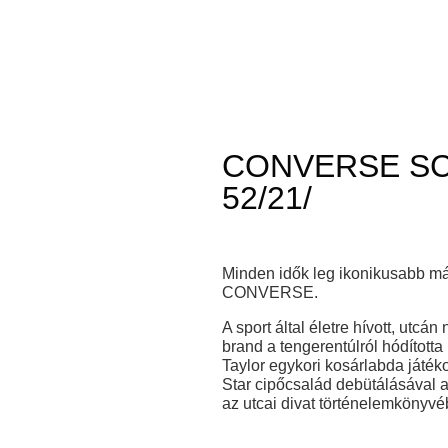
CONVERSE SC
52/21/
Minden idők leg ikonikusabb már
CONVERSE.
A sport által életre hívott, utc
brand a tengerentúlról hódított
Taylor egykori kosárlabda játék
Star cipőcsalád debütálásával a
az utcai divat történelemkönyvé