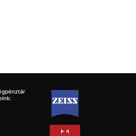
égpénztár
eink: