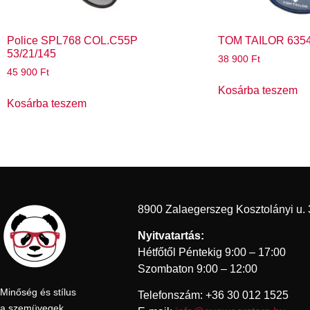
Police SPL768 COL.C55P
TOM TAILOR 63541
53/21/145
38 900
Ft
45 900
Ft
Kosárba teszem
Kosárba teszem
8900 Zalaegerszeg Kosztolányi u. 
Nyitvatartás:
Hétfőtől Péntekig 9:00 – 17:00
Szombaton 9:00 – 12:00
Minőség és stílus
Telefonszám: +36 30 012 1525
a szemüvegek