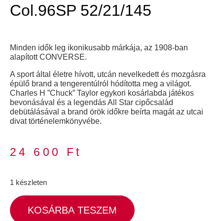
Col.96SP 52/21/145
Minden idők leg ikonikusabb márkája, az 1908-ban
alapított CONVERSE.
A sport által életre hívott, utcán nevelkedett és mozgásra
épülő brand a tengerentúlról hódította meg a világot.
Charles H ”Chuck” Taylor egykori kosárlabda játékos
bevonásával és a legendás All Star cipőcsalád
debütálásával a brand örök időkre beírta magát az utcai
divat történelemkönyvébe.
24 600
Ft
1 készleten
KOSÁRBA TESZEM