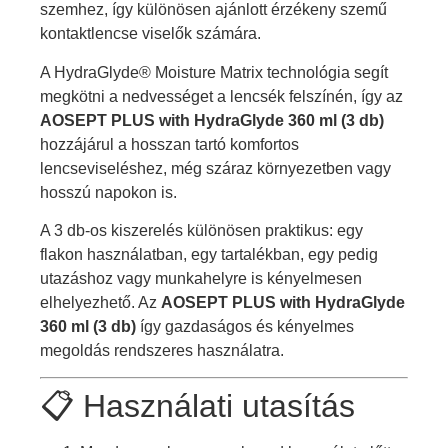
szemhez, így különösen ajánlott érzékeny szemű
kontaktlencse viselők számára.
A HydraGlyde® Moisture Matrix technológia segít
megkötni a nedvességet a lencsék felszínén, így az
AOSEPT PLUS with HydraGlyde 360 ml (3 db)
hozzájárul a hosszan tartó komfortos
lencseviseléshez, még száraz környezetben vagy
hosszú napokon is.
A 3 db-os kiszerelés különösen praktikus: egy
flakon használatban, egy tartalékban, egy pedig
utazáshoz vagy munkahelyre is kényelmesen
elhelyezhető. Az
AOSEPT PLUS with HydraGlyde
360 ml (3 db)
így gazdaságos és kényelmes
megoldás rendszeres használatra.
📋 Használati utasítás