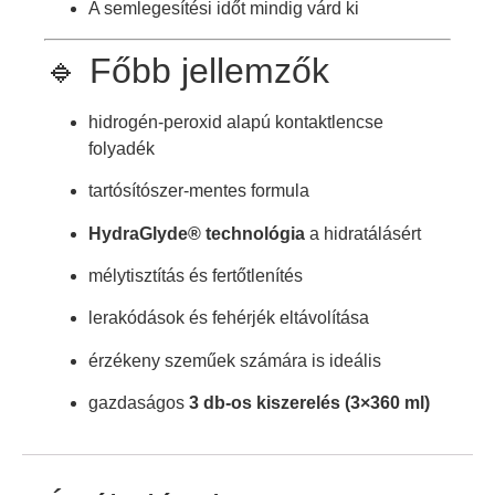
A semlegesítési időt mindig várd ki
🔹 Főbb jellemzők
hidrogén-peroxid alapú kontaktlencse
folyadék
tartósítószer-mentes formula
HydraGlyde® technológia
a hidratálásért
mélytisztítás és fertőtlenítés
lerakódások és fehérjék eltávolítása
érzékeny szeműek számára is ideális
gazdaságos
3 db-os kiszerelés (3×360 ml)