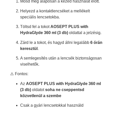
Mosd meg alaposan a kezed használat előtt.
Helyezd a kontaktlencséket a mellékelt
speciális lencsetokba.
Töltsd fel a tokot
AOSEPT PLUS with
HydraGlyde 360 ml (3 db)
oldattal a jelzésig.
Zárd le a tokot, és hagyd állni legalább
6 órán
keresztül
.
A semlegesítés után a lencsék biztonságosan
viselhetők.
⚠️ Fontos:
Az
AOSEPT PLUS with HydraGlyde 360 ml
(3 db)
oldatot
soha ne cseppentsd
közvetlenül a szembe
Csak a gyári lencsetokkal használd