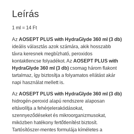
Leírás
1 ml =
14
Ft
Az
AOSEPT PLUS with HydraGlyde 360 ml (3 db)
ideális választás azok számára, akik hosszabb
távra keresnek megbízható, peroxidos
kontaktlencse folyadékot. Az
AOSEPT PLUS with
HydraGlyde 360 ml (3 db)
csomag három flakont
tartalmaz, így biztosítja a folyamatos ellátást akár
napi használat mellett is.
Az
AOSEPT PLUS with HydraGlyde 360 ml (3 db)
hidrogén-peroxid alapú rendszere alaposan
eltávolítja a fehérjelerakódásokat,
szennyeződéseket és mikroorganizmusokat,
miközben hatékony fertőtlenítést biztosít.
Tartósítószer-mentes formulája kíméletes a