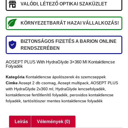
VALÓDI, LÉTEZŐ OPTIKAI SZAKÜZLET
KÖRNYEZETBARÁT HAZAI VÁLLALKOZÁS!
BIZTONSÁGOS FIZETÉS A BARION ONLINE
RENDSZERÉBEN
AOSEPT PLUS With HydraGlyde 3×360 Ml Kontaktlencse
Folyadék
Kategória
Kontaktlencse ápolószerek és szemcseppek
Cimke
Aosept 2 db csomag
,
Aosept multipack
,
AOSEPT PLUS
with HydraGlyde 2x360 ml
,
HydraGlyde lencsefolyadék
,
kontaktlencse fertőtlenítő folyadék
,
peroxidos kontaktlencse
folyadék
,
tartósítószer mentes kontaktlencse folyadék
Leírás
Vélemények (0)