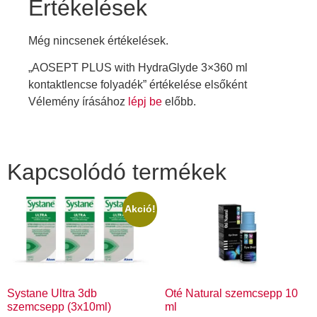
Értékelések
Még nincsenek értékelések.
„AOSEPT PLUS with HydraGlyde 3×360 ml
kontaktlencse folyadék” értékelése elsőként
Vélemény írásához
lépj be
előbb.
Kapcsolódó termékek
Akció!
Systane Ultra 3db
Oté Natural szemcsepp 10
szemcsepp (3x10ml)
ml