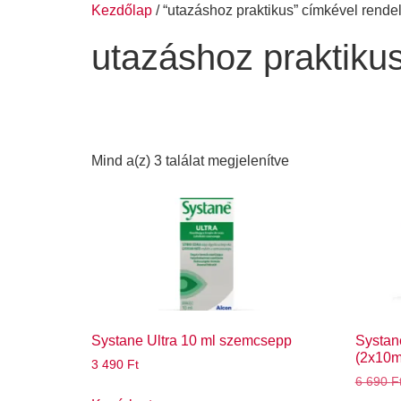
Kezdőlap
/ “utazáshoz praktikus” címkével rend
utazáshoz praktiku
Mind a(z) 3 találat megjelenítve
Systane Ultra 10 ml szemcsepp
Systan
(2x10m
3 490
Ft
6 690
F