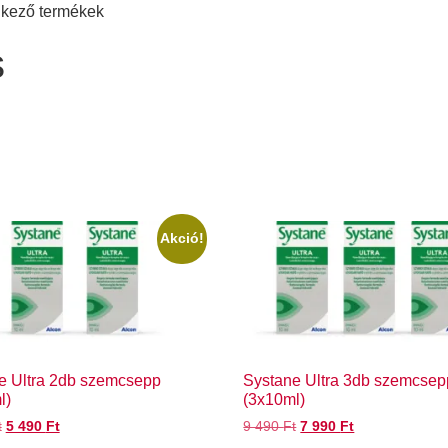
elkező termékek
s
Akció!
e Ultra 2db szemcsepp
Systane Ultra 3db szemcsep
l)
(3x10ml)
t
5 490
Ft
9 490
Ft
7 990
Ft