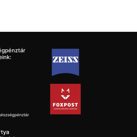
égpénztár
eink:
gészségpénztár
tya