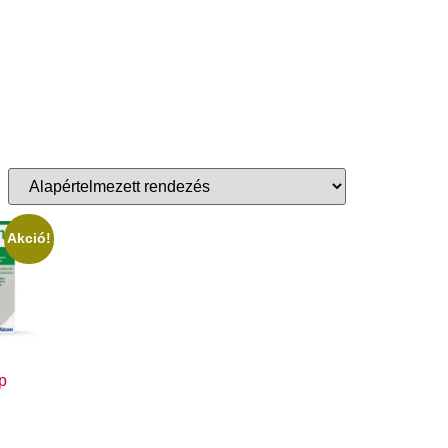
Akció!
p