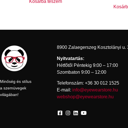
Kosárba teszem
Kosárb
8900 Zalaegerszeg Kosztolányi u. 
Nyitvatartás:
Hétfőtől Péntekig 9:00 – 17:00
Szombaton 9:00 – 12:00
Minőség és stílus
Telefonszám: +36 30 012 1525
a szemüvegek
E-mail:
info@eyewearstore.hu
világában!
webshop@eyewearstore.hu