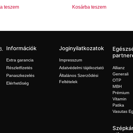
a teszem
Kosárba teszem
Információk
Joginyilatkozatok
Egészs
3.
partner
Extra garancia
Impresszum
Részletfizetés
Adatvédelmi tájékoztató
Allianz
Generali
Panaszkezelés
Általános Szerződési
OTP
Feltételek
Elérhetőség
MBH
Prémium
Vitamin
Patika
Vasutas E
Szépkár