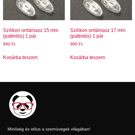
Szilikon orrtámasz 15 mm
Szilikon orrtámasz 17 mm
(pattintós) 1 pár
(pattintós) 1 pár
990
Ft
990
Ft
Kosárba teszem
Kosárba teszem
Minőség és stílus a szemüvegek világában!