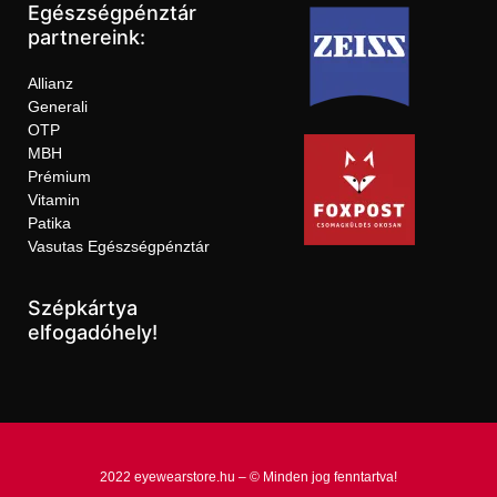
Egészségpénztár
partnereink:
Allianz
Generali
OTP
MBH
Prémium
Vitamin
Patika
Vasutas Egészségpénztár
Szépkártya
elfogadóhely!
2022 eyewearstore.hu – © Minden jog fenntartva!