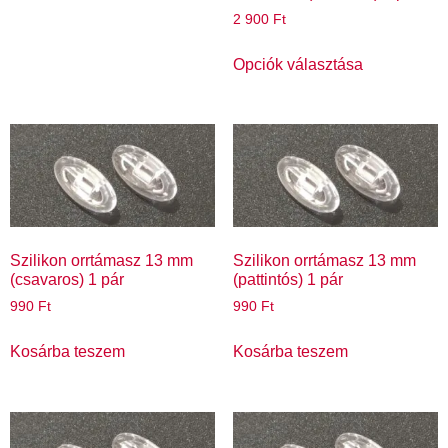
2 900
Ft
Opciók választása
Szilikon orrtámasz 13 mm
Szilikon orrtámasz 13 mm
(csavaros) 1 pár
(pattintós) 1 pár
990
Ft
990
Ft
Kosárba teszem
Kosárba teszem