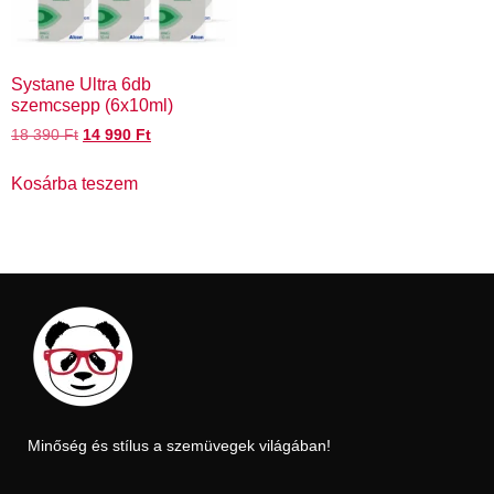
Systane Ultra 6db
szemcsepp (6x10ml)
18 390
Ft
14 990
Ft
Kosárba teszem
Minőség és stílus a szemüvegek világában!