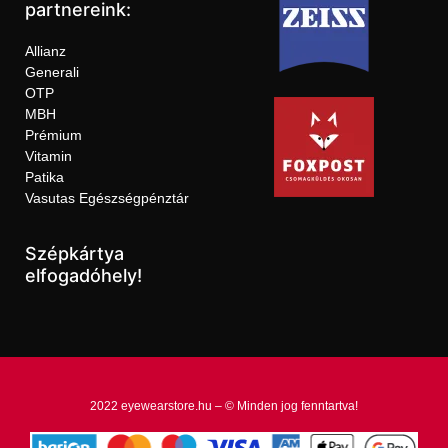
partnereink:
Allianz
Generali
OTP
MBH
Prémium
Vitamin
Patika
Vasutas Egészségpénztár
Szépkártya
elfogadóhely!
2022 eyewearstore.hu – © Minden jog fenntartva!