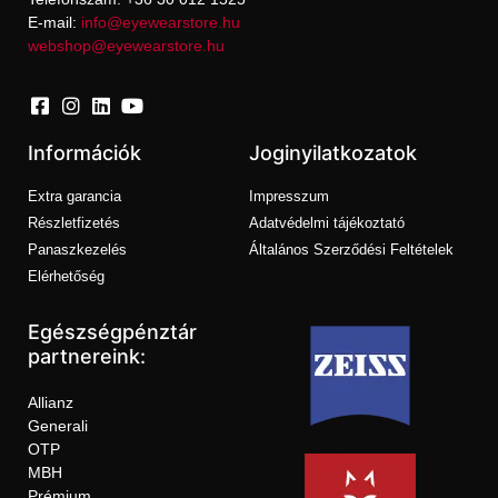
E-mail:
info@eyewearstore.hu
webshop@eyewearstore.hu
Információk
Joginyilatkozatok
Extra garancia
Impresszum
Részletfizetés
Adatvédelmi tájékoztató
Panaszkezelés
Általános Szerződési Feltételek
Elérhetőség
Egészségpénztár
partnereink:
Allianz
Generali
OTP
MBH
Prémium