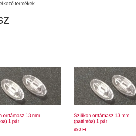
delkező termékek
sz
on orrtámasz 13 mm
Szilikon orrtámasz 13 mm
os) 1 pár
(pattintós) 1 pár
990
Ft