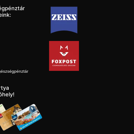
égpénztár
eink:
gészségpénztár
tya
óhely!