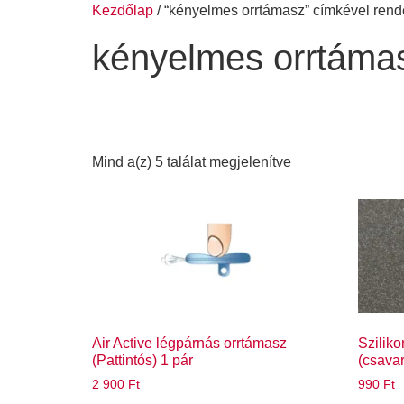
Kezdőlap
/ “kényelmes orrtámasz” címkével ren
kényelmes orrtáma
Mind a(z) 5 találat megjelenítve
Air Active légpárnás orrtámasz
Szilik
(Pattintós) 1 pár
(csavar
2 900
Ft
990
Ft