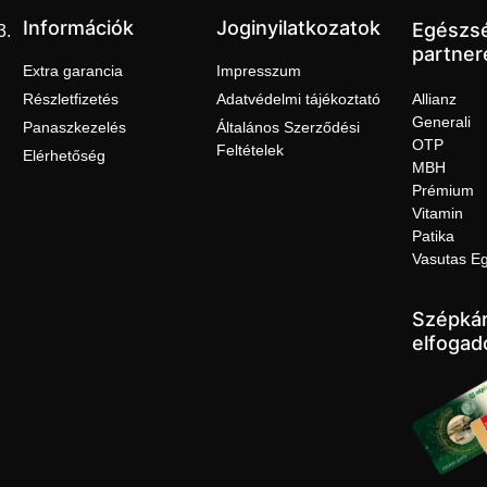
Információk
Joginyilatkozatok
Egészs
3.
partner
Extra garancia
Impresszum
Részletfizetés
Adatvédelmi tájékoztató
Allianz
Generali
Panaszkezelés
Általános Szerződési
OTP
Feltételek
Elérhetőség
MBH
Prémium
Vitamin
Patika
Vasutas E
Szépkár
elfogad