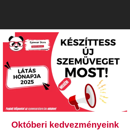
Októberi kedvezményeink