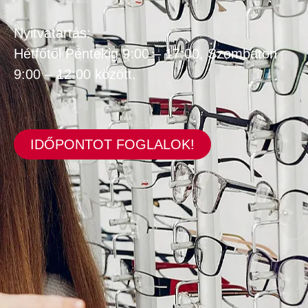
Nyitvatartás:
Hétfőtől Péntekig 9:00 – 17:00, Szombaton
9:00 – 12:00 között.
IDŐPONTOT FOGLALOK!