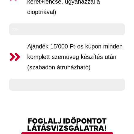
keret+lencse, ugyanazzal a
dioptriával)
50%
Ajándék 15'000 Ft-os kupon minden
komplett szemüveg készítés után
(szabadon átruházható)
Ajándék
FOGLALJ IDŐPONTOT
LÁTÁSVIZSGÁLATRA!