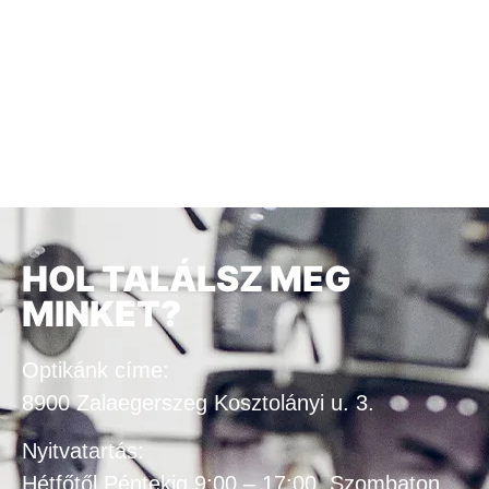
HOL TALÁLSZ MEG
MINKET?
Optikánk címe:
8900 Zalaegerszeg Kosztolányi u. 3.
Nyitvatartás:
Hétfőtől Péntekig 9:00 – 17:00, Szombaton