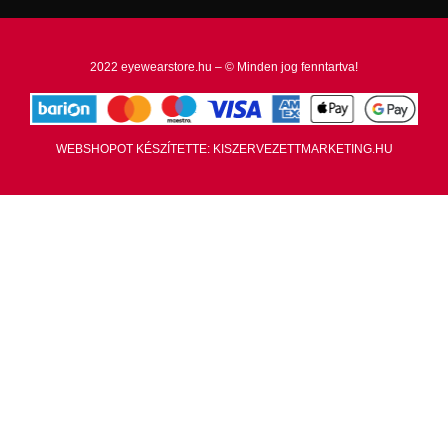
2022 eyewearstore.hu – © Minden jog fenntartva!
WEBSHOPOT KÉSZÍTETTE: KISZERVEZETTMARKETING.HU