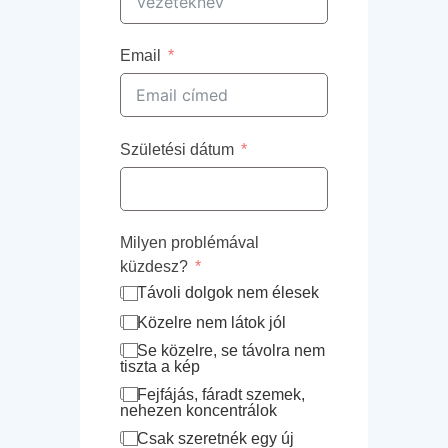
Email
Születési dátum
Milyen problémával
küzdesz?
Távoli dolgok nem élesek
Közelre nem látok jól
Se közelre, se távolra nem
tiszta a kép
Fejfájás, fáradt szemek,
nehezen koncentrálok
Csak szeretnék egy új